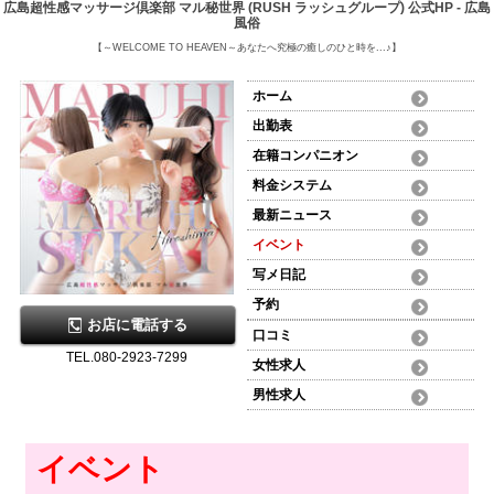
広島超性感マッサージ倶楽部 マル秘世界 (RUSH ラッシュグループ) 公式HP - 広島
風俗
【～WELCOME TO HEAVEN～あなたへ究極の癒しのひと時を...♪】
ホーム
出勤表
在籍コンパニオン
料金システム
最新ニュース
イベント
写メ日記
予約
お店に電話する
口コミ
TEL.080-2923-7299
女性求人
男性求人
イベント