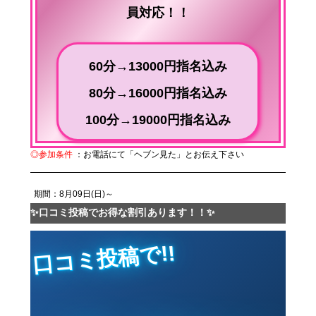
員対応！！
60分→13000円指名込み
80分→16000円指名込み
100分→19000円指名込み
◎参加条件
：お電話にて「ヘブン見た」とお伝え下さい
期間：8月09日(日)～
✨口コミ投稿でお得な割引あります！！✨
口
コ
ミ
投
稿
で!!