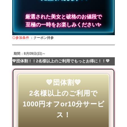
厳選された美女と破格のお値段で
至極の一時をお楽しみください✨
◎参加条件
：クーポン持参
期間：8月09日(日)～
💛団体割！！2名様以上のご利用でもっとお得に！！💛
💛団体割💛
2名様以上のご利用で
1000円オフor10分サービ
ス！